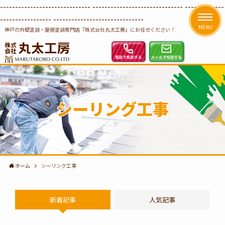
------------------------------
------------------------------ -------------
-----------------
------------------------------
MENU
神戸の外壁塗装・屋根塗装専門店『株式会社丸太工房』にお任せください！
シーリング工事
ホーム
シーリング工事
新着記事
人気記事