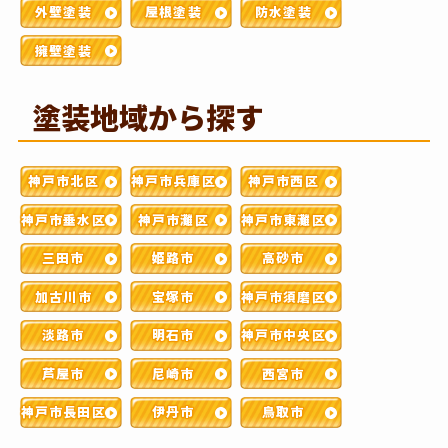
外壁塗装
屋根塗装
防水塗装
擁壁塗装
塗装地域から探す
神戸市北区
神戸市兵庫区
神戸市西区
神戸市垂水区
神戸市灘区
神戸市東灘区
三田市
姫路市
高砂市
加古川市
宝塚市
神戸市須磨区
淡路市
明石市
神戸市中央区
芦屋市
尼崎市
西宮市
神戸市長田区
伊丹市
鳥取市