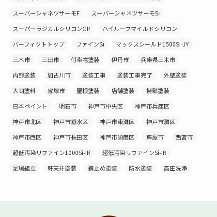
スーパーシャネツサーモF
スーパーシャネツサーモSi
スーパーラジカルシリコンGH
ハイルーフマイルドシリコン
パーフィクトトップ
ファインSi
マックスシールド1500Si-JY
三木市
三田市
付帯物塗装
伊丹市
兵庫県三木市
内部塗装
加古川市
塗装工事
塗装工事完了
外壁塗装
大同塗料
宝塚市
屋根塗装
店舗塗装
擁壁塗装
日本ペイント
明石市
神戸市中央区
神戸市兵庫区
神戸市北区
神戸市垂水区
神戸市東灘区
神戸市灘区
神戸市西区
神戸市長田区
神戸市須磨区
芦屋市
西宮市
超低汚染リファイン1000Si-IR
超低汚染リファインSi-IR
足場組立
軒天井塗装
錆止め塗装
防水塗装
高圧洗浄